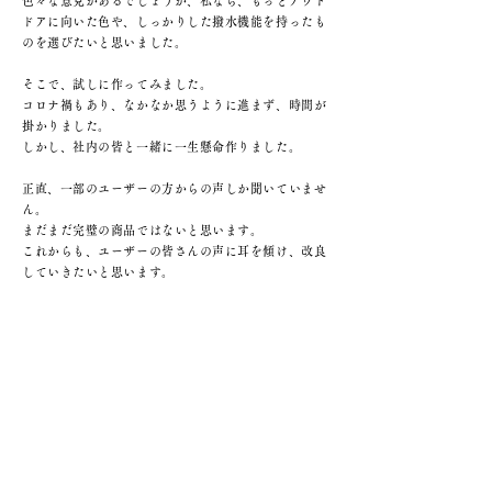
色々な意見があるでしょうが、私なら、もっとアウト
ドアに向いた色や、しっかりした撥水機能を持ったも
のを選びたいと思いました。
そこで、試しに作ってみました。
コロナ禍もあり、なかなか思うように進まず、時間が
掛かりました。
しかし、社内の皆と一緒に一生懸命作りました。
正直、一部のユーザーの方からの声しか聞いていませ
ん。
まだまだ完璧の商品ではないと思います。
これからも、ユーザーの皆さんの声に耳を傾け、改良
していきたいと思います。
是非、皆さんからのフィードバックをお聞かせ下さ
い。
皆さんが喜んでもらえるように一生懸命作っていきま
す。
そんな想いを込めて、夢と生きるを応援するギアブラ
ンド「re-encour/age」を立ち上げました。
原貿易株式会社 取締役社長 江守雅人