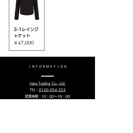
3-1レインジ
ャケット
価格
￥47,000
​ＩＮＦＯＲＭＡＴＩＯＮ
Hara Trading Co., Ltd.
TEL：
0120-954-553
営業時間：10：00〜18：00
定休日：土日、祝祭日
​会社概要
​お問い合わせ